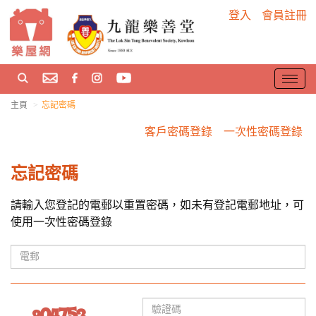
登入
會員註冊
T
o
主頁
忘記密碼
g
g
客戶密碼登錄
一次性密碼登錄
l
e
忘記密碼
n
a
請輸入您登記的電郵以重置密碼，如未有登記電郵地址，可
v
i
使用一次性密碼登錄
g
a
t
i
o
n