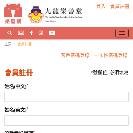
登入
會員註冊
T
o
主頁
會員註冊
g
g
客戶密碼登錄
一次性密碼登錄
l
e
會員註冊
*
號欄位, 必須填寫
n
a
v
姓名(中文)
i
g
a
姓名(英文)
t
i
o
n