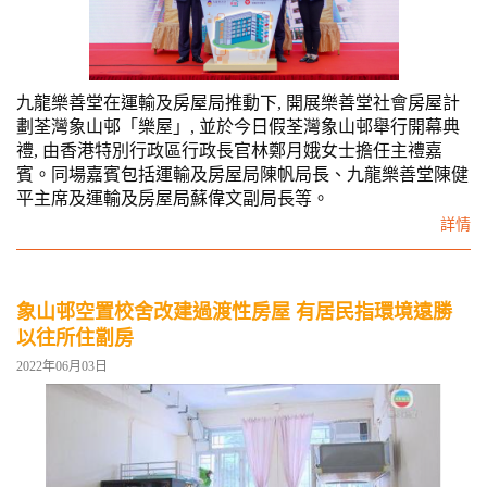
九龍樂善堂在運輸及房屋局推動下, 開展樂善堂社會房屋計
劃荃灣象山邨「樂屋」, 並於今日假荃灣象山邨舉行開幕典
禮, 由香港特別行政區行政長官林鄭月娥女士擔任主禮嘉
賓。同場嘉賓包括運輸及房屋局陳帆局長、九龍樂善堂陳健
平主席及運輸及房屋局蘇偉文副局長等。
詳情
象山邨空置校舍改建過渡性房屋 有居民指環境遠勝
以往所住劏房
2022年06月03日