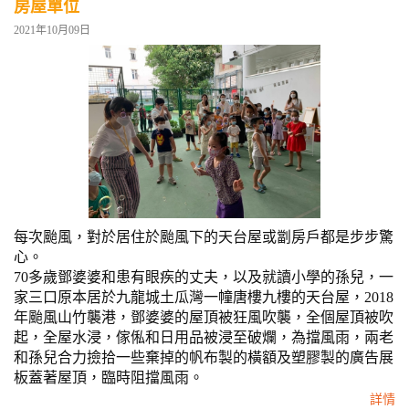
房屋單位
2021年10月09日
每次颱風，對於居住於颱風下的天台屋或劏房戶都是步步驚
心。
70多歲鄧婆婆和患有眼疾的丈夫，以及就讀小學的孫兒，一
家三口原本居於九龍城土瓜灣一幢唐樓九樓的天台屋，2018
年颱風山竹襲港，鄧婆婆的屋頂被狂風吹襲，全個屋頂被吹
起，全屋水浸，傢俬和日用品被浸至破爛，為擋風雨，兩老
和孫兒合力撿拾一些棄掉的帆布製的橫額及塑膠製的廣告展
板蓋著屋頂，臨時阻擋風雨。
詳情