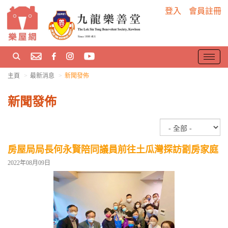
登入
會員註冊
T
o
主頁
最新消息
新聞發佈
g
g
新聞發佈
l
e
n
a
v
房屋局局長何永賢陪同議員前往土瓜灣探訪劏房家庭
i
2022年08月09日
g
a
t
i
o
n