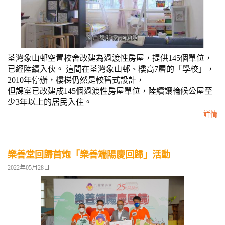
荃灣象山邨空置校舍改建為過渡性房屋，提供145個單位，
已經陸續入伙。 這間在荃灣象山邨、樓高7層的「學校」，
2010年停辦，樓梯仍然是較舊式設計，
但課室已改建成145個過渡性房屋單位，陸續讓輪候公屋至
少3年以上的居民入住。
詳情
樂善堂回歸首炮「樂善端陽慶回歸」活動
2022年05月28日